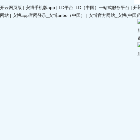
开云网页版
|
安博手机版app
|
LD平台_LD（中国）一站式服务平台
|
开
网站
|
安博app官网登录_安博anbo（中国）
|
安博官方网站_安博(中国)