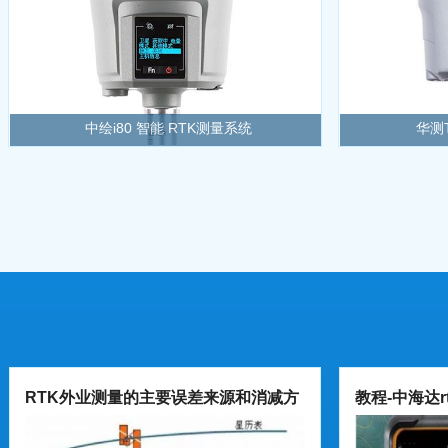
中绘i80 智能 RTK测量系统
华测
RTK外业测量的主要误差来源和消减方
教程-中海达r
法