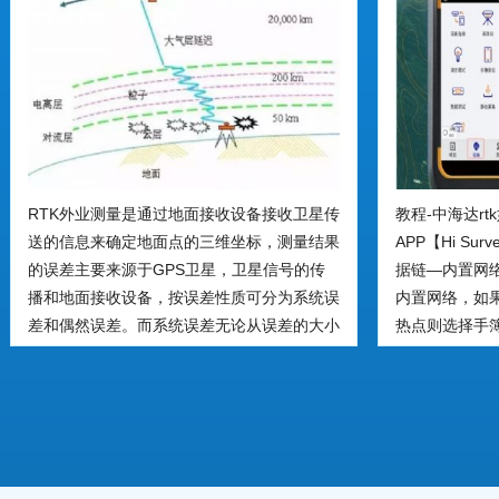
RTK外业测量是通过地面接收设备接收卫星传
教程-中海达rt
送的信息来确定地面点的三维坐标，测量结果
APP【Hi S
的误差主要来源于GPS卫星，卫星信号的传
据链—内置网
播和地面接收设备，按误差性质可分为系统误
内置网络，如
差和偶然误差。而系统误差无论从误差的大小
热点则选择手
还是对定位结果的危害性来讲都比偶然误差要
【CORS】—IP 
大的多，然而系统误差有一定的规律性，可采
（8001对应国
取一定的措施加以消除。
国家84坐标系；
框架）