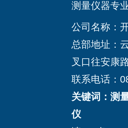
测量仪器专
公司名称：
总部地址：云
叉口往安康路
联系电话：0871
关键词：测量
仪