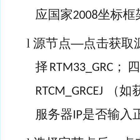
应国家
坐标框
2008
源节点
—
l
点击获取
择
；
RTM33_GRC
（
如
RTCM_GRCEJ
服务器
是否输入
IP