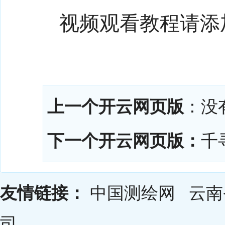
视频观看教程请添
上一个开云网页版
：没
下一个开云网页版：
千
友情链接：
中国测绘网
云南
司