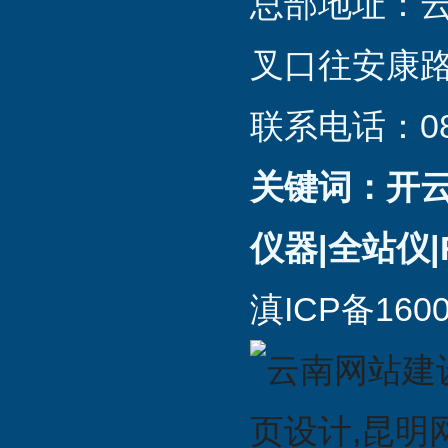
总部地址：云
叉口往安康路
联系电话：0871
关键词：开云
仪器|全站仪|
滇ICP备160