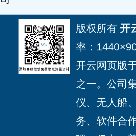
版权所有
开
率：1440×
开云网页版于
之一。公司集
仪、无人船
务、软件合