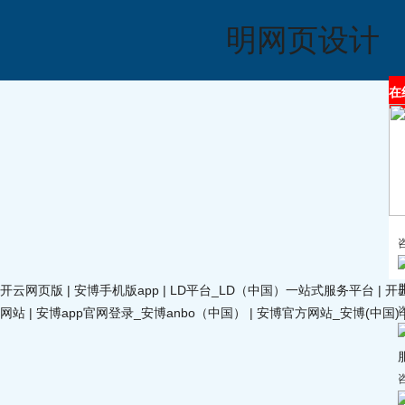
在
开云网页版
|
安博手机版app
|
LD平台_LD（中国）一站式服务平台
|
开
网站
|
安博app官网登录_安博anbo（中国）
|
安博官方网站_安博(中国)