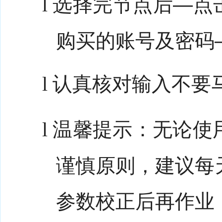
选择完节点后
—
l
点
购买的账号及密码
l
认真核对输入不要
温馨提示：无论使
l
谨慎原则，建议每
参数校正后再作业