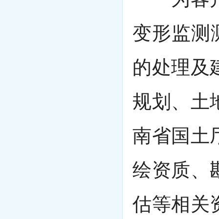
变形监测
的处理及
规划、土
南省国土
绘资质、
估等相关