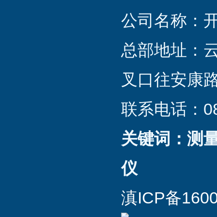
公司名称：
总部地址：云
叉口往安康路
联系电话：0871
关键词：测量
仪
滇ICP备160