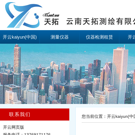
开云kaiyun(中国)
测量仪器
仪器检测租赁
开
联系我们
您当前位置：
开云kaiyun(中
开云网页版
服务电话：13769171176