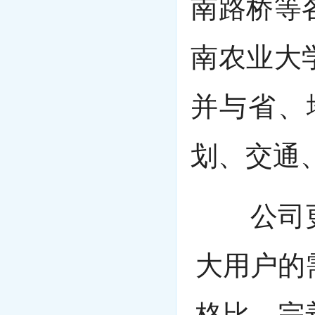
南路桥等
南农业大
并与省、
划、交通
公司更注
大用户的
格比、完