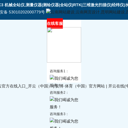
 C3 机械全站仪,测量仪器|测绘仪器|全站仪|RTK|三维激光扫描仪|经纬仪|
备 53010202000779号
在线客服
咨询服务1：
云官方在线入口_开云（中国）
|
安博·体育（中国）官方网站
|
开云在线(
咨询服务2：
咨询服务3：