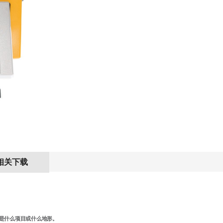
相关下载
是什么项目或什么地形。