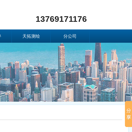
13769171176
伴
天拓测绘
分公司