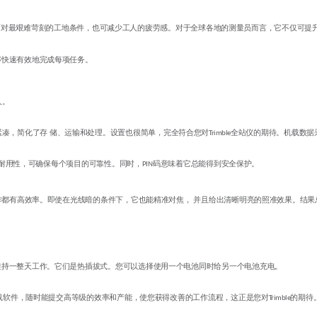
面对最艰难苛刻的工地条件，也可减少工人的疲劳感。对于全球各地的测量员而言，它不仅可提
够快速有效地完成每项任务。
久。
紧凑，简化了存
储、运输和处理。设置也很简单，完全符合您对
全站仪的期待。机载数据
Trimble
耐用性，可确保每个项目的可靠性。同时，
码意味着它总能得到安全保护。
PIN
作都有高效率。即使在光线暗的条件下，它也能精准对焦，
并且给出清晰明亮的照准效果。结果
维持一整天工作。它们是热插拔式。您可以选择使用一个电池同时给另一个电池充电。
载软件，随时能提交高等级的效率和产能，使您获得改善的工作流程，这正是您对
的期待
Trimble