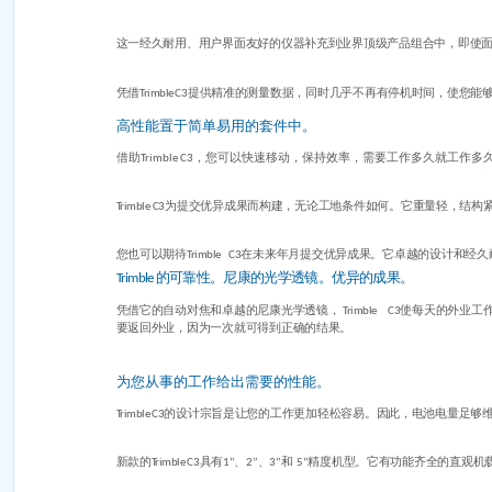
这一经久耐用、用户界面友好的仪器补充到业界顶级产品组合中，即使
凭借
提供精准的测量数据，同时几乎不再有停机时间，使您能
Trimble
C3
高性能置于简单易用的套件中。
借助
，您可以快速移动，保持效率，需要工作多久就工作多
Trimble C3
为提交优异成果而构建，无论工地条件如何。它重量轻，结构
Trimble
C3
您也可以期待
在未来年月提交优异成果。它卓越的设计和经久
Trimble
C3
的可靠性。尼康的光学透镜。
优异的成果。
Trimble
凭借它的自动对焦和卓越的尼康光学透镜，
使每天的外业工
Trimble
C3
要返回外业，因为一次就可得到正确的结果。
为您从事的工作给出需要的性能。
的设计宗旨是让您的工作更加轻松容易。因此，电池电量足够
Trimble
C3
新款的
具有
、
、
和
精度机型。它有功能齐全的直观机
Trimble
C3
1”
2”
3”
5”