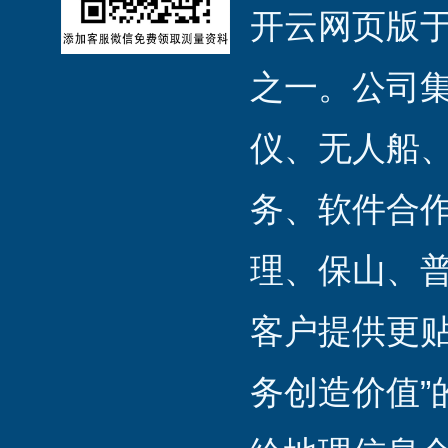
开云网页版于
之一。公司集
仪、无人船
务、软件合
理、保山、
客户提供更
务创造价值”