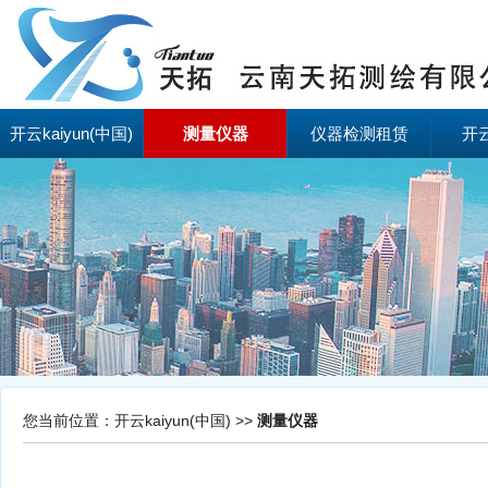
开云kaiyun(中国)
测量仪器
仪器检测租赁
开
您当前位置：
开云kaiyun(中国)
>>
测量仪器