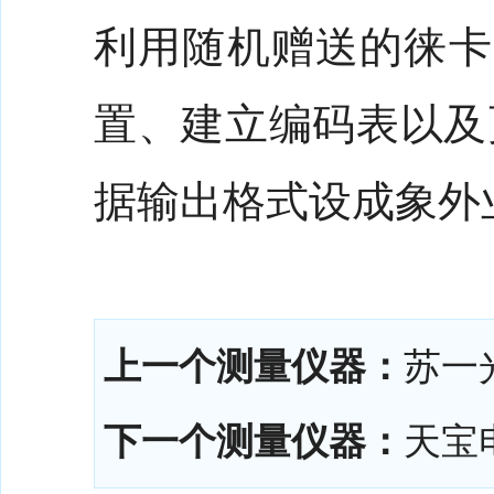
利用随机赠送的徕卡Su
置、建立编码表以及
据输出格式设成象外
上一个测量仪器：
苏一
下一个测量仪器：
天宝电