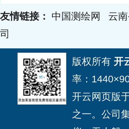
友情链接：
中国测绘网
云南
司
版权所有
开
率：1440×
开云网页版于
之一。公司集